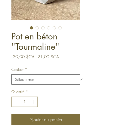
Pot en béton
"Tourmaline"
Prix
Prix
 30,00 $CA 
21,00 $CA
original
promotionnel
Couleur
*
Quantité
*
Ajouter au panier