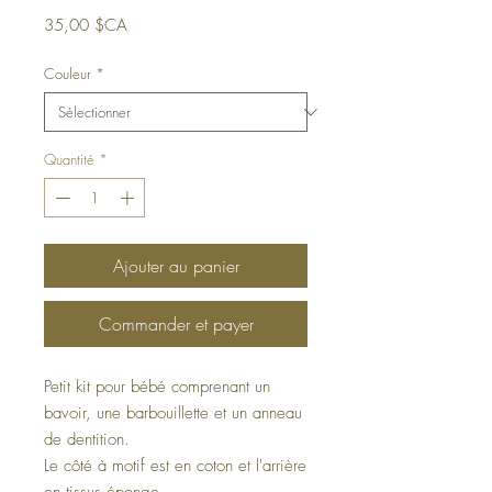
Prix
35,00 $CA
Couleur
*
Quantité
*
Ajouter au panier
Commander et payer
Petit kit pour bébé comprenant un
bavoir, une barbouillette et un anneau
de dentition.
Le côté à motif est en coton et l'arrière
en tissus éponge.