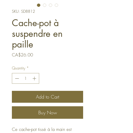
SKU: SD8812
Cache-pot à
suspendre en
paille
Price
CA$26.00
Quantity
*
Add to Cart
Buy Now
Ce cache-pot tissé à la main est