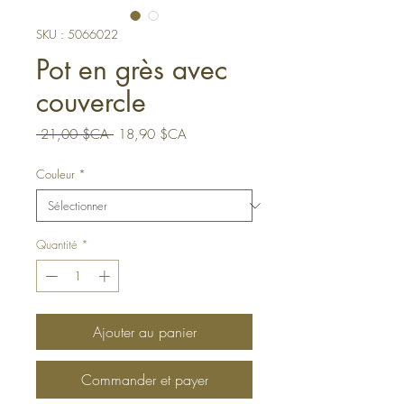
SKU : 5066022
Pot en grès avec
couvercle
Prix
Prix
 21,00 $CA 
18,90 $CA
original
promotionnel
Couleur
*
Quantité
*
Ajouter au panier
Commander et payer