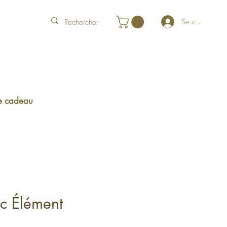
Se connecter
e cadeau
ic Élément