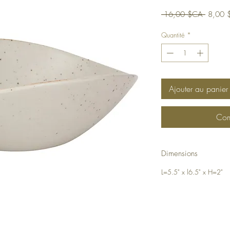
Prix
 16,00 $CA 
8,00 
original
Quantité
*
Ajouter au panier
Com
Dimensions
L=5.5" x l6.5" x H=2"