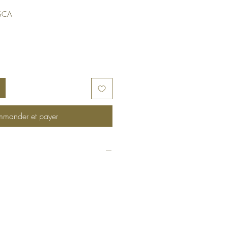
Prix
$CA
promotionnel
mander et payer