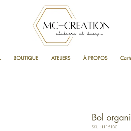
L
BOUTIQUE
ATELIERS
À PROPOS
Cart
Bol organ
SKU : L115100