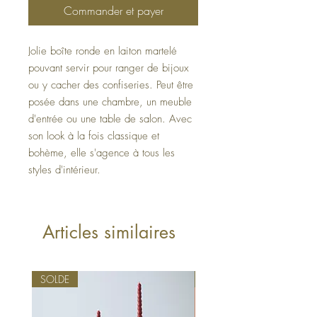
Commander et payer
Jolie boîte ronde en laiton martelé
pouvant servir pour ranger de bijoux
ou y cacher des confiseries. Peut être
posée dans une chambre, un meuble
d'entrée ou une table de salon. Avec
son look à la fois classique et
bohème, elle s'agence à tous les
styles d'intérieur.
Articles similaires
SOLDE
Québécois