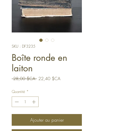
SKU : DF3235
Boîte ronde en
laiton
Prix
Prix
 28,00 $CA 
22,40 $CA
original
promotionnel
Quantité
*
Ajouter au panier