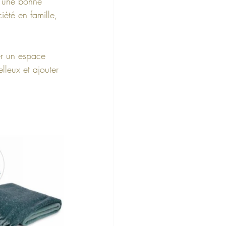
t une bonne 
iété en famille, 
er un espace 
lleux et ajouter 