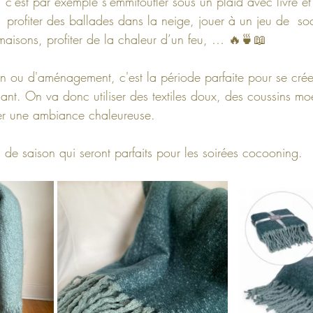
, c’est par exemple s’emmitoufler sous un plaid avec livre e
 profiter des ballades dans la neige, jouer à un jeu de  soc
 maisons, profiter de la chaleur d’un feu, … 🔥🍵📖
n ou d'aménagement, c'est la période parfaite pour se cré
lant. On va donc utiliser des textiles doux, des coussins moe
er une ambiance chaleureuse.
s de saison qui seront parfaits pour les soirées cocooning.