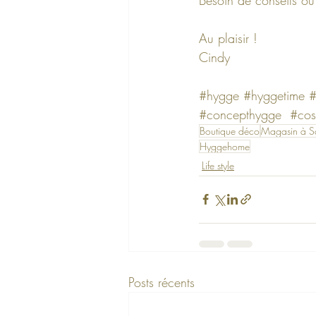
Au plaisir !
Cindy
#hygge
#hyggetime
#
#concepthygge
#cos
Boutique déco
Magasin à Sai
Hyggehome
Life style
Posts récents