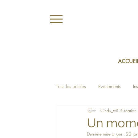
ACCUEI
Tous les articles
Évènements
In
Cindy_MC-Creation
Un mome
Dernière mise à jour :
22 ja