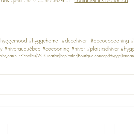
hyggemood
#hyggehome
#decohiver
#decococooning
#
y
#hiverauquébec
#cocooning
#hiver
#plaisirsdhiver
#hyg
nt-Jean-sur-Richelieu
MC-Creation
Inspiration
Boutique concept
Hygge
Tenda