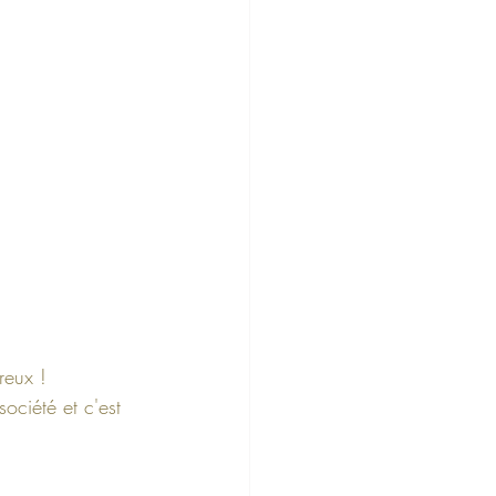
reux !
ciété et c'est 