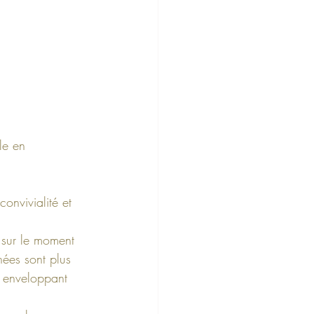
le en 
onvivialité et 
 sur le moment 
nées sont plus 
n enveloppant 