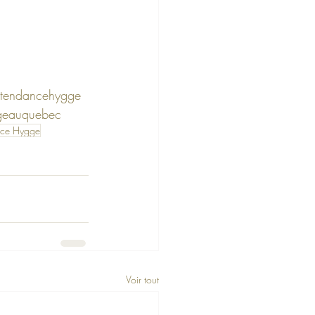
tendancehygge
geauquebec
nce Hygge
Voir tout