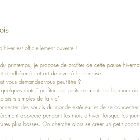
ois
d'hiver est officiellement ouverte !
 du printemps, je propose de profiter de cette pause hiverna
et d'adhérer à cet art de vivre à la danoise.
est vous demandez-vous peut-être ?
 quelques mots " profiter des petits moments de bonheur de c
laisirs simples de la vie".  
connecter des soucis du monde extérieur et de se concentrer
lièrement apprécié pendant les mois d'hiver, lorsque les jour
atures plus basses. On cherche alors se créer un petit coco